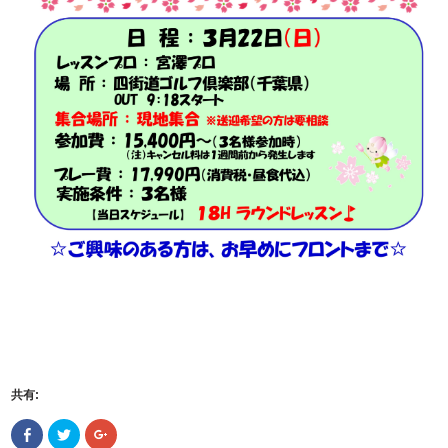
共有:
Facebook
ク
ク
で
リ
リ