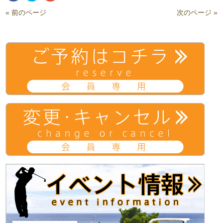
共
ッ
ッ
有
ク
ク
« 前のページ
次のページ »
(新
し
し
し
て
て
い
Twitter
Google+
ウ
で
で
ィ
共
共
ン
有
有
ド
(新
(新
ウ
し
し
で
い
い
開
ウ
ウ
き
ィ
ィ
ま
ン
ン
す)
ド
ド
ウ
ウ
で
で
開
開
き
き
ま
ま
す)
す)