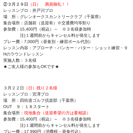
②３月２９日
（日）
満員御礼！！
レッスンプロ：井戸川プロ
場 所：グレンオークスカントリークラブ（千葉県）
集合場所：店舗前（送迎有）※交通費均等割り
参加費：15,400円（税込）～ ※３名様参加時
注)１週間前からキャンセル料が発生します
プレー費：7,000円（昼食別・練習ボール代別）
レッスン内容：アプローチ・バンカー・パター・ショット練習・９
Hのラウンドレッスン
実施人数：３名様
★ご友人様の参加もOKです★
３月２２日
（日）
残り２名様
レッスンプロ：宮澤プロ
場 所：四街道ゴルフ倶楽部（千葉県）
OUT ９：１８スタート
集合場所：
現地集合（送迎希望の方は要相談）
参加費：15,400円（税込）～ ※３名様参加時
注)１週間前からキャンセル料が発生します
プレー費：17,990円（消費税・昼食代込）