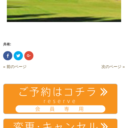
共有:
Facebook
ク
ク
で
リ
リ
共
ッ
ッ
有
ク
ク
« 前のページ
次のページ »
(新
し
し
し
て
て
い
Twitter
Google+
ウ
で
で
ィ
共
共
ン
有
有
ド
(新
(新
ウ
し
し
で
い
い
開
ウ
ウ
き
ィ
ィ
ま
ン
ン
す)
ド
ド
ウ
ウ
で
で
開
開
き
き
ま
ま